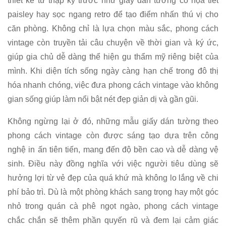
thiết kế từ thập kỷ trước như giấy dán tường có họa tiết
paisley hay sọc ngang retro để tạo điểm nhấn thú vị cho
căn phòng. Không chỉ là lựa chọn màu sắc, phong cách
vintage còn truyền tải câu chuyện về thời gian và ký ức,
giúp gia chủ dễ dàng thể hiện gu thẩm mỹ riêng biệt của
mình. Khi diện tích sống ngày càng hạn chế trong đô thị
hóa nhanh chóng, việc đưa phong cách vintage vào không
gian sống giúp làm nổi bật nét đẹp giản dị và gần gũi.
Không ngừng lại ở đó, những mẫu giấy dán tường theo
phong cách vintage còn được sáng tạo dựa trên công
nghệ in ấn tiên tiến, mang đến độ bền cao và dễ dàng vệ
sinh. Điều này đồng nghĩa với việc người tiêu dùng sẽ
hưởng lợi từ vẻ đẹp của quá khứ mà không lo lắng về chi
phí bảo trì. Dù là một phòng khách sang trọng hay một góc
nhỏ trong quán cà phê ngọt ngào, phong cách vintage
chắc chắn sẽ thêm phần quyến rũ và đem lại cảm giác