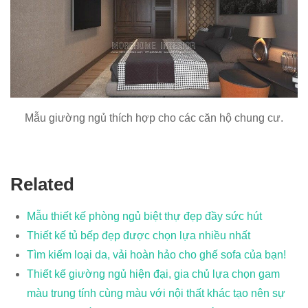
Mẫu giường ngủ thích hợp cho các căn hộ chung cư.
Related
Mẫu thiết kế phòng ngủ biệt thự đẹp đầy sức hút
Thiết kế tủ bếp đẹp được chọn lựa nhiều nhất
Tìm kiếm loại da, vải hoàn hảo cho ghế sofa của bạn!
Thiết kế giường ngủ hiện đại, gia chủ lựa chọn gam
màu trung tính cùng màu với nội thất khác tạo nên sự