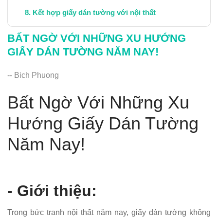
Kết hợp giấy dán tường với nội thất
Lời khuyên chọn giấy dán tường phù hợp
BẤT NGỜ VỚI NHỮNG XU HƯỚNG
Kết luận:
GIẤY DÁN TƯỜNG NĂM NAY!
-- Bich Phuong
Bất Ngờ Với Những Xu
Hướng Giấy Dán Tường
Năm Nay!
- Giới thiệu:
Trong bức tranh nội thất năm nay, giấy dán tường không