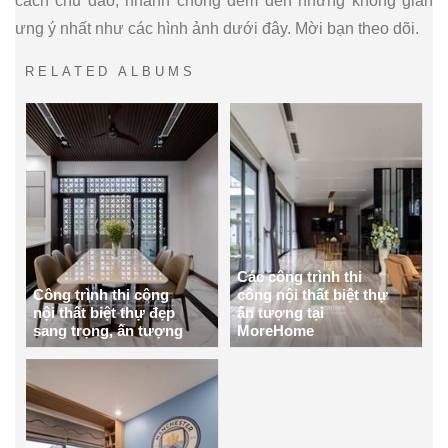
cách chu đáo, nhanh chóng đem đến những không gian
ưng ý nhất như các hình ảnh dưới đây. Mời bạn theo dõi.
RELATED ALBUMS
Các công trình thi
Công trình thi công
công nội thất biệt thự
nội thất biệt thự đẹp
ấn tượng tại
sang trọng, ấn tượng
MoreHome