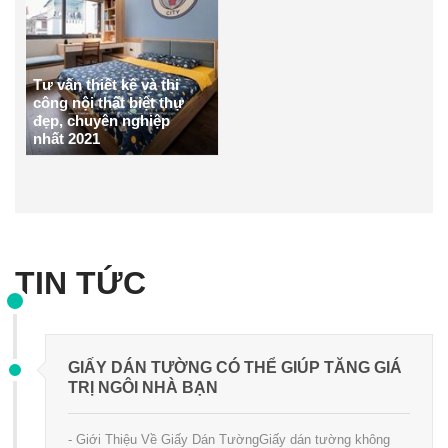
Tư vấn thiết kế và thi
công nội thất biệt thự
đẹp, chuyên nghiệp
nhất 2021
TIN TỨC
GIẤY DÁN TƯỜNG CÓ THỂ GIÚP TĂNG GIÁ
TRỊ NGÔI NHÀ BẠN
- Giới Thiệu Về Giấy Dán TườngGiấy dán tường không