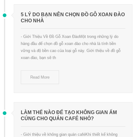
5 LÝ DO BẠN NÊN CHỌN ĐỒ GỖ XOAN ĐÀO
CHO NHÀ
- Giới Thiệu Về Đồ Gỗ Xoan ĐàoMột trong những lý do
hàng đầu để chọn đồ gỗ xoan đào cho nhà là tính bền
vững và độ bền cao của loại gỗ này. Giới thiệu về đồ gỗ
xoan đào, bạn sẽ th
Read More
LÀM THẾ NÀO ĐỂ TẠO KHÔNG GIAN ẤM
CÚNG CHO QUÁN CAFÉ NHỎ?
- Giới thiệu về không gian quán caféKhi thiết kế không