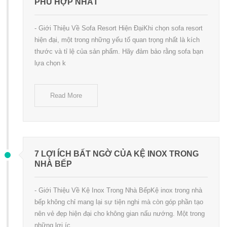
PHÙ HỢP NHẤT
- Giới Thiệu Về Sofa Resort Hiện ĐạiKhi chọn sofa resort
hiện đại, một trong những yếu tố quan trọng nhất là kích
thước và tỉ lệ của sản phẩm. Hãy đảm bảo rằng sofa bạn
lựa chọn k
Read More
7 LỢI ÍCH BẤT NGỜ CỦA KỆ INOX TRONG
NHÀ BẾP
- Giới Thiệu Về Kệ Inox Trong Nhà BếpKệ inox trong nhà
bếp không chỉ mang lại sự tiện nghi mà còn góp phần tạo
nên vẻ đẹp hiện đại cho không gian nấu nướng. Một trong
những lợi íc