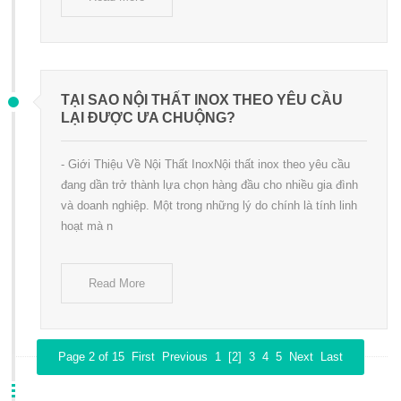
TẠI SAO NỘI THẤT INOX THEO YÊU CẦU
LẠI ĐƯỢC ƯA CHUỘNG?
- Giới Thiệu Về Nội Thất InoxNội thất inox theo yêu cầu
đang dần trở thành lựa chọn hàng đầu cho nhiều gia đình
và doanh nghiệp. Một trong những lý do chính là tính linh
hoạt mà n
Read More
Page 2 of 15
First
Previous
1
[2]
3
4
5
Next
Last